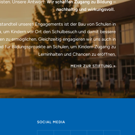
eisten. Unsere Antwort:
Wir schaffen Zugang zu Bildung –
nachhaltig und wirkungsvoll.
estandteil unseres Engagements ist der Bau von Schulen in
a, um Kindern vor Ort den Schulbesuch und damit bessere
n zu ermöglichen. Gleichzeitig engagieren wir uns auch in
d für Bildungsprojekte an Schulen, um Kindern Zugang zu
Lerninhalten und Chancen zu eröffnen.
MEHR ZUR STIFTUNG »
SOCIAL MEDIA