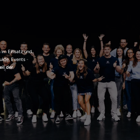
h im Einsatz und
dukte, Events
eil der