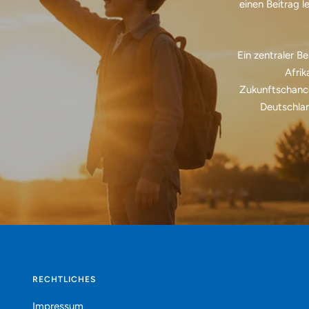
einen Beitrag l
Ein zentraler B
Afrik
Zukunftschance
Deutschlan
RECHTLICHES
Impressum