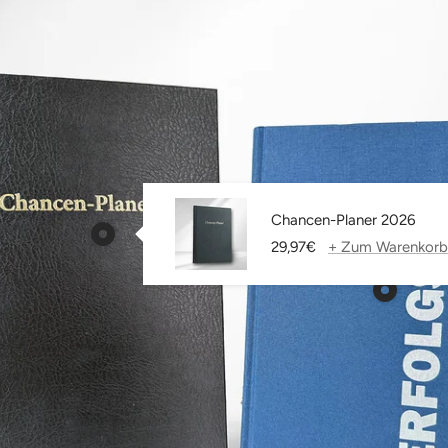
Chancen-Planer 2026
Produkt
Angebotspreis
29,97€
+ Zum Warenkorb
Chancen-
Planer
Produkt
2026
Erfolgs-
anzeigen
Journal
anzeigen